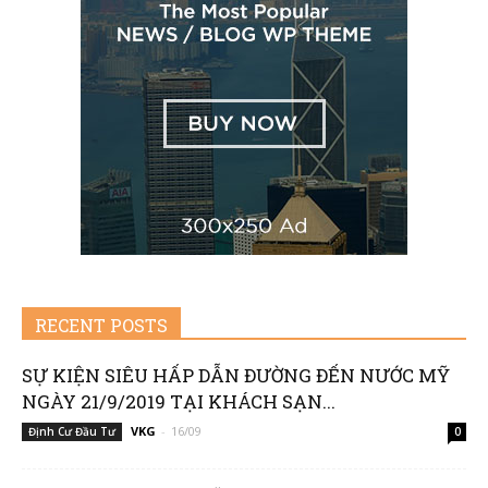
RECENT POSTS
SỰ KIỆN SIÊU HẤP DẪN ĐƯỜNG ĐẾN NƯỚC MỸ
NGÀY 21/9/2019 TẠI KHÁCH SẠN...
VKG
-
16/09
Định Cư Đầu Tư
0