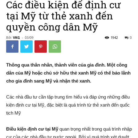
Các điều kiện để định cư
tại Mỹ từ thẻ xanh đến
quyền công dân Mỹ
–
Bởi
VKG
-
03/09
1942
0
Đường
Thông qua thân nhân, thành viên của gia đình. Một công
dân của Mỹ hoặc chủ sở hữu thẻ xanh Mỹ có thể bảo lãnh
cho gia đình sang Mỹ và nhận thẻ xanh.
Đến
Các nhà đầu tư cần tập trung tìm hiểu và đáp ứng những điều
kiện định cư tại Mỹ, đặc biệt là quá trình từ thẻ xanh đến quốc
Nước
tịch Mỹ
Điều kiện định cư tại Mỹ
quan trọng nhất trong quá trình nhập
cư của các nhà đầu tư nước ngoài. Bởi vì quá trình xét duyệt
Mỹ