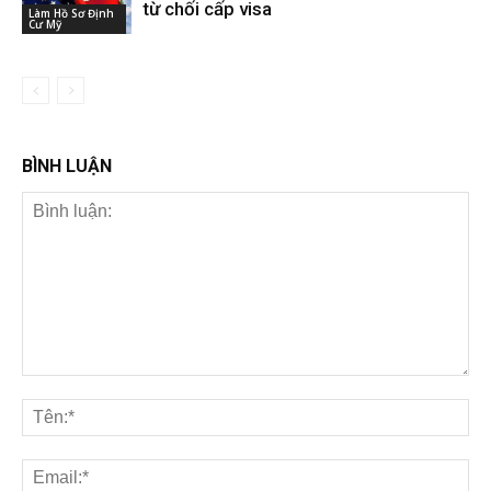
từ chối cấp visa
Làm Hồ Sơ Định
Cư Mỹ
BÌNH LUẬN