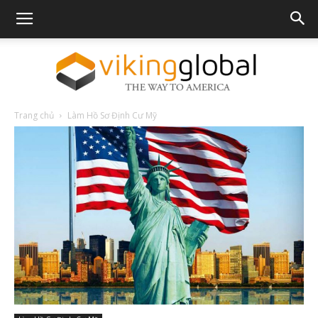
Trang chủ
Làm Hồ Sơ Định Cư Mỹ
The
Way
To
America