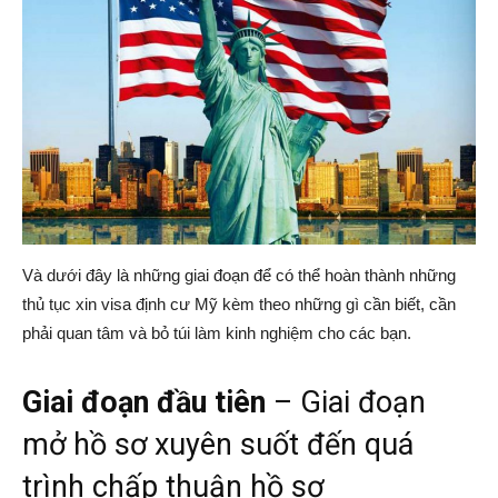
|
Member
Và dưới đây là những giai đoạn để có thể hoàn thành những
of
thủ tục xin visa định cư Mỹ kèm theo những gì cần biết, cần
phải quan tâm và bỏ túi làm kinh nghiệm cho các bạn.
Giai đoạn đầu tiên
– Giai đoạn
Viking
mở hồ sơ xuyên suốt đến quá
trình chấp thuận hồ sơ
Global