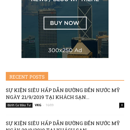
RECENT POSTS
SỰ KIỆN SIÊU HẤP DẪN ĐƯỜNG ĐẾN NƯỚC MỸ
NGÀY 21/9/2019 TẠI KHÁCH SẠN...
VKG
-
16/09
Định Cư Đầu Tư
0
SỰ KIỆN SIÊU HẤP DẪN ĐƯỜNG ĐẾN NƯỚC MỸ