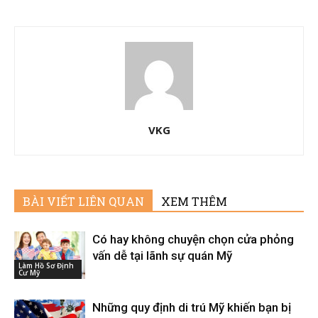
VKG
BÀI VIẾT LIÊN QUAN
XEM THÊM
Có hay không chuyện chọn cửa phỏng
vấn dễ tại lãnh sự quán Mỹ
Làm Hồ Sơ Định
Cư Mỹ
Những quy định di trú Mỹ khiến bạn bị