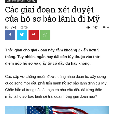
Làm Hồ Sơ Định Cư Mỹ
Các giai đoạn xét duyệt
của hồ sơ bảo lãnh đi Mỹ
–
Bởi
VKG
-
03/09
1147
0
Đường
Thời gian cho giai đoạn này, tầm khoảng 2 đến hơn 5
tháng. Tuy nhiên, ngắn hay dài còn tùy thuộc vào thời
điểm nộp hồ sơ và giấy tờ có đầy đủ hay không.
Đến
Các cặp vợ chồng muốn được cùng nhau đoàn tụ, xây dựng
cuộc sống mới đều phải tiến hành hồ sơ bảo lãnh định cư Mỹ.
Chắc hẵn ai trong số các bạn có nhu cầu đều đã từng thắc
Nước
mắc là hồ sơ bảo lãnh sẽ trải qua những giai đoạn nào?
Mỹ