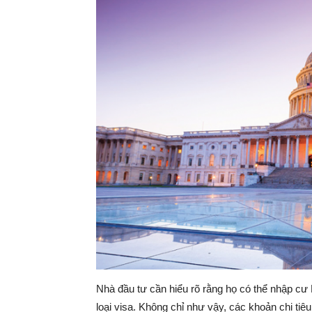
Nhà đầu tư cần hiểu rõ rằng họ có thể nhập cư
loại visa. Không chỉ như vậy, các khoản chi tiê