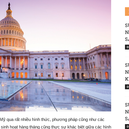
Nước
S
N
S
Đ
Mỹ
S
N
K
Đ
|
S
N
S
 Mỹ qua rất nhiều hình thức, phương pháp cũng như các
Đ
u sinh hoạt hàng tháng cũng thực sự khác biệt giữa các hình