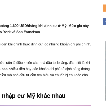
khoảng 1.600 USD/tháng khi định cư ở Mỹ. Mức giá này
ew York và San Francisco.
Đường
 đến khi chính thức định cư, có những khoản chi phí chính,
c luôn là điều khiến các nhà đầu tư lo lắng, đặc biệt là khi
 bao nhiêu tiền
hay các khoản chi phí cố định hàng tháng,
Đến
điều mà nhà đầu tư cần tìm hiểu và chuẩn bị chu đáo cho
ức nhập cư Mỹ khác nhau