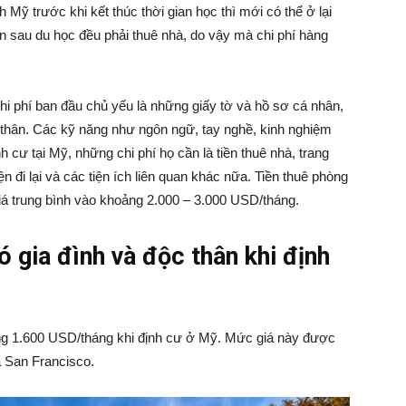
Mỹ trước khi kết thúc thời gian học thì mới có thể ở lại
n sau du học đều phải thuê nhà, do vậy mà chi phí hàng
Global
chi phí ban đầu chủ yếu là những giấy tờ và hồ sơ cá nhân,
 thân. Các kỹ năng như ngôn ngữ, tay nghề, kinh nghiệm
 cư tại Mỹ, những chi phí họ cần là tiền thuê nhà, trang
ện đi lại và các tiện ích liên quan khác nữa. Tiền thuê phòng
giá trung bình vào khoảng 2.000 – 3.000 USD/tháng.
Group
ó gia đình và độc thân khi định
ảng 1.600 USD/tháng khi định cư ở Mỹ. Mức giá này được
à San Francisco.
(VKG)