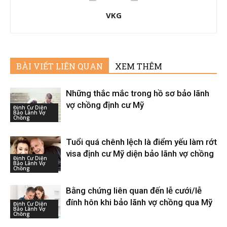
VKG
BÀI VIẾT LIÊN QUAN
XEM THÊM
Những thắc mắc trong hồ sơ bảo lãnh
vợ chồng định cư Mỹ
Định Cư Diện
Bảo Lãnh Vợ
Chồng
Tuổi quá chênh lệch là điểm yếu làm rớt
visa định cư Mỹ diện bảo lãnh vợ chồng
Định Cư Diện
Bảo Lãnh Vợ
Chồng
Bằng chứng liên quan đến lễ cưới/lễ
đính hôn khi bảo lãnh vợ chồng qua Mỹ
Định Cư Diện
Bảo Lãnh Vợ
Chồng