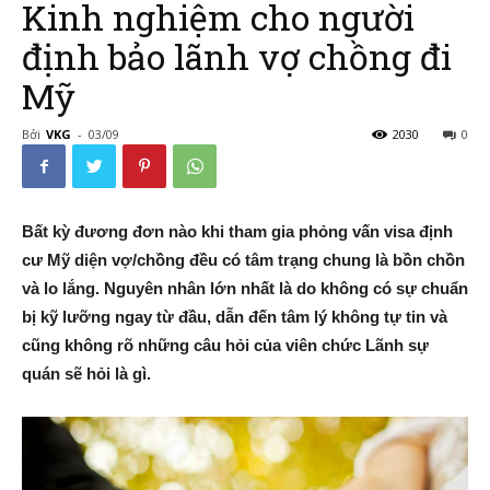
Kinh nghiệm cho người
định bảo lãnh vợ chồng đi
Mỹ
–
Bởi
VKG
-
03/09
2030
0
Đường
Bất kỳ đương đơn nào khi tham gia phỏng vấn visa định
cư Mỹ diện vợ/chồng đều có tâm trạng chung là bồn chồn
và lo lắng. Nguyên nhân lớn nhất là do không có sự chuẩn
Đến
bị kỹ lưỡng ngay từ đầu, dẫn đến tâm lý không tự tin và
cũng không rõ những câu hỏi của viên chức Lãnh sự
quán sẽ hỏi là gì.
Nước
Mỹ