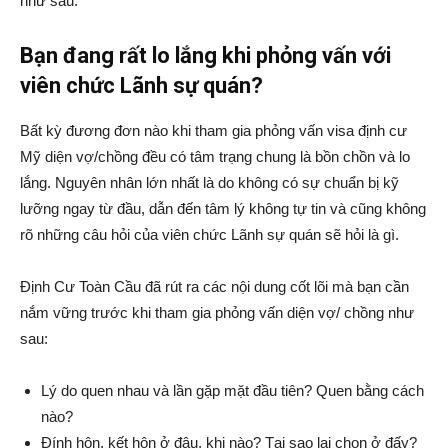
như sau:
Bạn đang rất lo lắng khi phỏng vấn với
viên chức Lãnh sự quán?
Bất kỳ đương đơn nào khi tham gia phỏng vấn visa định cư
Mỹ diện vợ/chồng đều có tâm trạng chung là bồn chồn và lo
lắng. Nguyên nhân lớn nhất là do không có sự chuẩn bị kỹ
lưỡng ngay từ đầu, dẫn đến tâm lý không tự tin và cũng không
rõ những câu hỏi của viên chức Lãnh sự quán sẽ hỏi là gì.
Định Cư Toàn Cầu đã rút ra các nội dung cốt lõi mà bạn cần
nắm vững trước khi tham gia phỏng vấn diện vợ/ chồng như
sau:
Lý do quen nhau và lần gặp mặt đầu tiên? Quen bằng cách
nào?
Đính hôn, kết hôn ở đâu, khi nào? Tại sao lại chọn ở đấy?