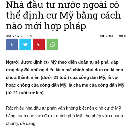
Nhà đầu tư nước ngoài có
thể định cư Mỹ bằng cách
nào mới hợp pháp
–
Bởi
VKG
-
03/09
2300
0
Đường
Người được định cư Mỹ theo diện đoàn tụ sẽ phải đáp
ứng đầy đủ những điều kiện mà chính phủ đưa ra: là con
chưa thành niên (dưới 21 tuổi) của công dân Mỹ, là vợ
Đến
hoặc chồng của công dân Mỹ, là cha mẹ của công dân Mỹ
(từ 21 tuổi trở lên).
Nước
Rất nhiều nhà đầu tư phân vân không biết nên định cư ở Mỹ
bằng cách nào vừa được chính phủ Mỹ cho phép vừa nhanh
chóng, dễ dàng.
Mỹ