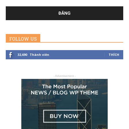
FOLLOW US
32,690
Thành viên
THÍCH
- Advertisement -