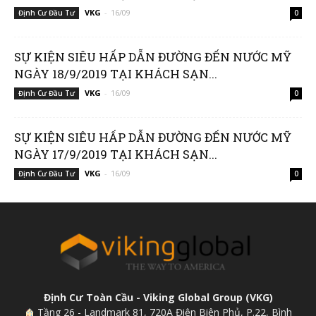
VKG
-
16/09
Định Cư Đầu Tư
0
SỰ KIỆN SIÊU HẤP DẪN ĐƯỜNG ĐẾN NƯỚC MỸ
NGÀY 18/9/2019 TẠI KHÁCH SẠN...
VKG
-
16/09
Định Cư Đầu Tư
0
SỰ KIỆN SIÊU HẤP DẪN ĐƯỜNG ĐẾN NƯỚC MỸ
NGÀY 17/9/2019 TẠI KHÁCH SẠN...
VKG
-
16/09
Định Cư Đầu Tư
0
Định Cư Toàn Cầu - Viking Global Group (VKG)
Tầng 26 - Landmark 81, 720A Điện Biên Phủ, P.22, Bình