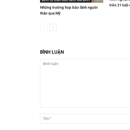
Định Cư Diện Bảo Lãnh Gia Đình
trên 21 tuổi
Những trường hợp bảo lãnh người
thân qua Mỹ
BÌNH LUẬN