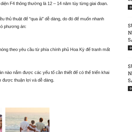
 diện F4 thông thường là 12 – 14 năm tùy từng giai đoạn.
Đ
Member
iều thủ thuật để “qua ải” dễ dàng, do đó để muốn nhanh
S
có phương án:
N
S
Đ
chóng theo yêu cầu từ phía chính phủ Hoa Kỳ để tranh mất
of
S
n nào nắm được các yếu tố cần thiết để có thể triển khai
N
S
m được thuận lợi và dễ dàng.
Đ
Viking