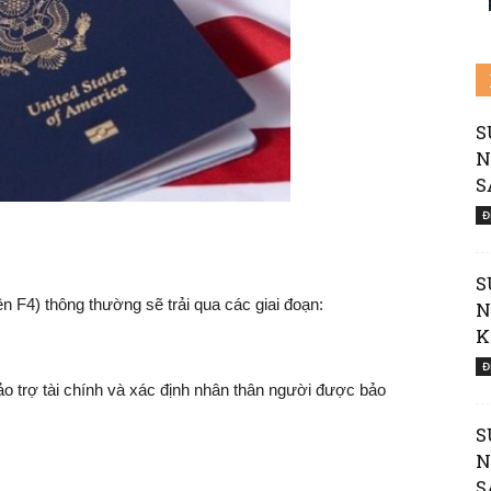
Nước
S
N
S
Mỹ
Đ
S
n F4) thông thường sẽ trải qua các giai đoạn:
N
K
Đ
|
o trợ tài chính và xác định nhân thân người được bảo
S
N
S