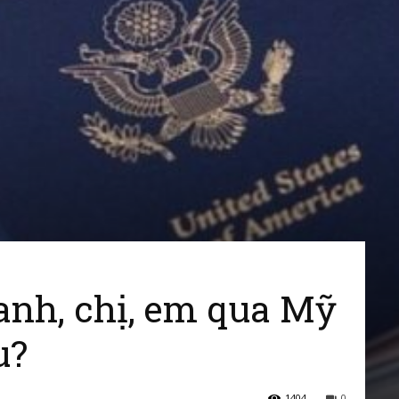
To
America
anh, chị, em qua Mỹ
u?
–
1404
0