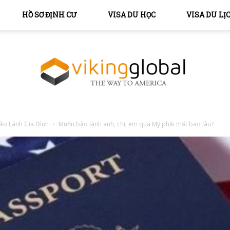
HỒ SƠ ĐỊNH CƯ
VISA DU HỌC
VISA DU LỊ
ảo Lãnh Gia Đình
Muốn bảo lãnh anh, chị, em qua Mỹ phải mất bao lâu?
The
Way