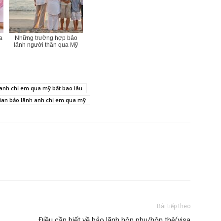
a
Những trường hợp bảo
Global
lãnh người thân qua Mỹ
anh chị em qua mỹ bất bao lâu
gian bảo lãnh anh chị em qua mỹ
Group
(VKG)
Bài tiếp theo
Điều cần biết về bảo lãnh hôn phu/hôn thê(visa