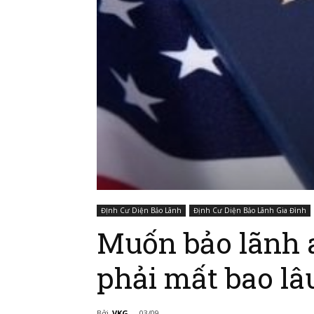
ĐỊnh Cư Diện Bảo Lãnh
Định Cư Diện Bảo Lãnh Gia Đình
Muốn bảo lãnh 
phải mất bao lâ
Bởi
VKG
-
03/09