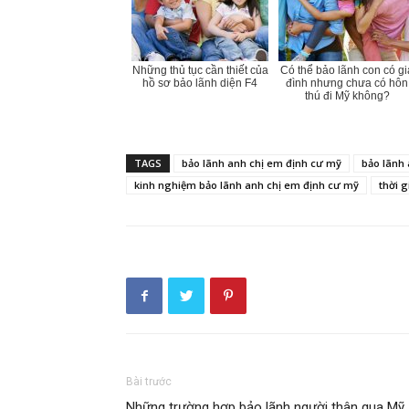
Những thủ tục cần thiết của
Có thể bảo lãnh con có gi
hồ sơ bảo lãnh diện F4
đình nhưng chưa có hôn
thú đi Mỹ không?
TAGS
bảo lãnh anh chị em định cư mỹ
bảo lãnh 
kinh nghiệm bảo lãnh anh chị em định cư mỹ
thời 
Bài trước
Những trường hợp bảo lãnh người thân qua Mỹ