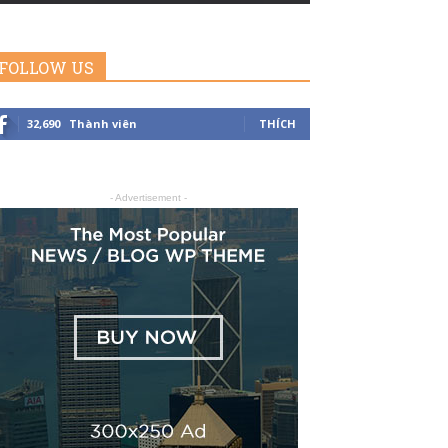
FOLLOW US
32,690
Thành viên
THÍCH
- Advertisement -