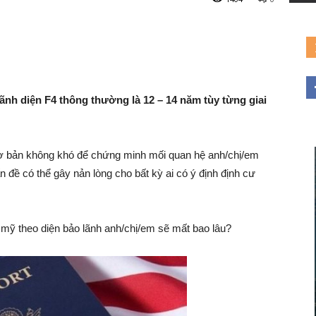
lãnh diện F4 thông thường là 12 – 14 năm tùy từng giai
Đường
cơ bản không khó để chứng minh mối quan hệ anh/chị/em
 đề có thể gây nản lòng cho bất kỳ ai có ý định định cư
Đến
đi mỹ theo diện bảo lãnh anh/chị/em sẽ mất bao lâu?