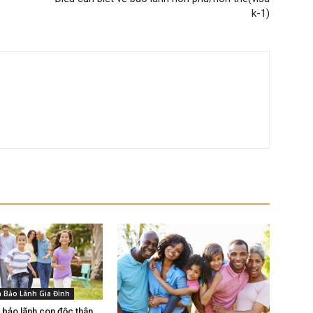
k-1)
n Bảo Lãnh Gia Đình
 bảo lãnh con độc thân