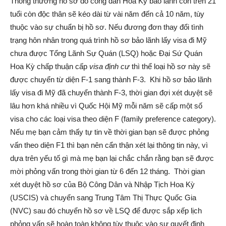
Thông thường hồ sơ do công dân Hoa Kỳ bảo lãnh con trên 21
tuổi còn độc thân sẽ kéo dài từ vài năm đến cả 10 năm, tùy
thuộc vào sự chuẩn bị hồ sơ. Nếu đương đơn thay đổi tình
trạng hôn nhân trong quá trình hồ sơ bảo lãnh lấy visa đi Mỹ
Group
chưa được Tổng Lãnh Sự Quán (LSQ) hoặc Đại Sứ Quán
Hoa Kỳ chấp thuận cấp
visa định cư
thì thể loại hồ sơ này sẽ
được chuyển từ diện F-1 sang thành F-3. Khi hồ sơ bảo lãnh
(VKG)
lấy visa đi Mỹ đã chuyển thành F-3, thời gian đợi xét duyệt sẽ
lâu hơn khá nhiều vì Quốc Hội Mỹ mỗi năm sẽ cấp một số
visa cho các loại visa theo diện F (family preference category).
Nếu mẹ bạn cảm thấy tự tin về thời gian bạn sẽ được phỏng
vấn theo diện F1 thì bạn nên cẩn thận xét lại thông tin này, vì
dựa trên yếu tố gì mà mẹ bạn lại chắc chắn rằng bạn sẽ được
mời phỏng vấn trong thời gian từ 6 đến 12 tháng. Thời gian
xét duyệt hồ sơ của Bộ Công Dân và Nhập Tịch Hoa Kỳ
(USCIS) và chuyển sang Trung Tâm Thị Thực Quốc Gia
(NVC) sau đó chuyển hồ sơ về LSQ để được sắp xếp lịch
phỏng vấn sẽ hoàn toàn không tùy thuộc vào sự quyết định