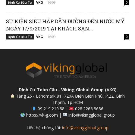
VKG
-
16/09
Định Cư Đầu Tư
0
SỰ KIỆN SIÊU HẤP DẪN ĐƯỜNG ĐẾN NƯỚC MỸ
NGÀY 17/9/2019 TẠI KHÁCH SẠN...
VKG
-
16/09
Định Cư Đầu Tư
0
Định Cư Toàn Cầu - Viking Global Group (VKG)
Tầng 26 - Landmark 81, 720A Điện Biên Phủ, P.22, Bình
Thạnh, Tp.HCM
09.219.219.88 |
028.2266.8686
https://vk-g.com |
info@vikingglobal.group
Liên hệ chúng tôi:
info@vikingglobal.group