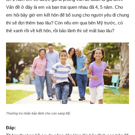
Vấn đề ở đây là em và bạn trai quen nhau đã 4, 5 năm. Cho
em hỏi bây giờ em kết hôn để bổ sung cho người yêu đi chung
thì sẽ đợi thêm bao lâu? Còn nếu em qua bên Mỹ trước, có
|
thẻ xanh rồi về kết hôn, rồi bảo lãnh thì sẽ mất bao lâu?
Member
of
Viking
Thường trú nhân bảo lãnh cho con sang Mỹ
Đáp:
Global