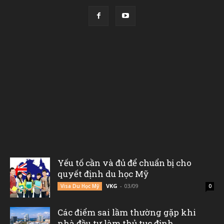
Yếu tố cần và đủ để chuẩn bị cho
quyết định du học Mỹ
VKG
-
03/09
Visa Du Học Mỹ
0
Các điểm sai lầm thường gặp khi
nhà đầu tư làm thủ tục định...