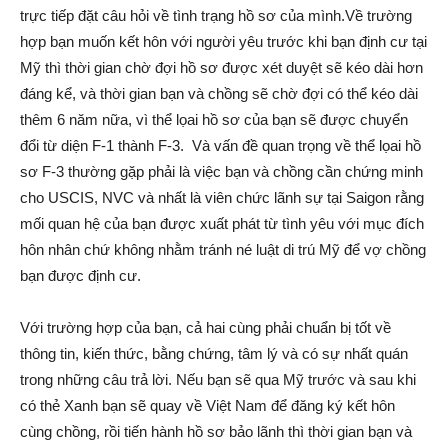
trực tiếp đặt câu hỏi về tình trạng hồ sơ của mình.Về trường
hợp bạn muốn kết hôn với người yêu trước khi bạn định cư tại
Mỹ thì thời gian chờ đợi hồ sơ được xét duyệt sẽ kéo dài hơn
đáng kể, và thời gian bạn và chồng sẽ chờ đợi có thể kéo dài
thêm 6 năm nữa, vì thể lọai hồ sơ của bạn sẽ được chuyển
đổi từ diện F-1 thành F-3. Và vấn đề quan trọng về thể lọai hồ
sơ F-3 thường gặp phải là việc bạn và chồng cần chứng minh
cho USCIS, NVC và nhất là viên chức lãnh sự tại Saigon rằng
mối quan hệ của bạn được xuất phát từ tình yêu với mục đích
hôn nhân chứ không nhằm tránh né luật di trú Mỹ để vợ chồng
bạn được định cư.
Với trường hợp của bạn, cả hai cùng phải chuẩn bị tốt về
thông tin, kiến thức, bằng chứng, tâm lý và có sự nhất quán
trong những câu trả lời. Nếu bạn sẽ qua Mỹ trước và sau khi
có thẻ Xanh bạn sẽ quay về Việt Nam để đăng ký kết hôn
cùng chồng, rồi tiến hành hồ sơ bảo lãnh thì thời gian bạn và