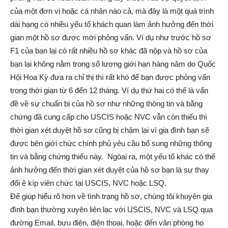
của một đơn vị hoặc cá nhân nào cả, mà đây là một quá trình
dài hạng có nhiều yếu tố khách quan làm ảnh hưởng đến thời
gian một hồ sơ được mời phỏng vấn. Ví dụ như trước hồ sơ
F1 của bạn lại có rất nhiều hồ sơ khác đã nộp và hồ sơ của
bạn lại không nằm trong số lượng giới hạn hàng năm do Quốc
Hội Hoa Kỳ đưa ra chỉ thị thì rất khó để bạn được phỏng vấn
trong thời gian từ 6 đến 12 tháng. Ví dụ thứ hai có thể là vấn
đề về sự chuẩn bị của hồ sơ như những thông tin và bằng
chứng đã cung cấp cho USCIS hoặc NVC vẫn còn thiếu thì
thời gian xét duyệt hồ sơ cũng bị chậm lại vì gia đình bạn sẽ
được bên giới chức chính phủ yêu cầu bổ sung những thông
tin và bằng chứng thiếu này. Ngòai ra, một yếu tố khác có thể
ảnh hưởng đến thời gian xét duyệt của hồ sơ bạn là sự thay
đổi ê kíp viên chức tại USCIS, NVC hoặc LSQ.
Để giúp hiểu rõ hơn về tình trạng hồ sơ, chúng tôi khuyên gia
đình bạn thường xuyên liên lạc với USCIS, NVC và LSQ qua
đường Email, bưu điện, điện thoại, hoặc đến văn phòng họ