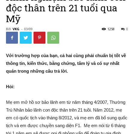
độc thân trên 21 tuổi qua
Mỹ
–
Bởi
VKG
-
03/09
1258
0
Đường
Với trường hợp của bạn, cả hai cùng phải chuẩn bị tốt về
thông tin, kiến thức, bằng chứng, tâm lý và có sự nhất
quán trong những câu trả lời.
Đến
Hỏi:
Mẹ em mở hồ sơ bảo lãnh em từ năm tháng 4/2007, Thường
Nước
Trú Nhân bảo lãnh con độc thân trên 21 tuồi. Năm 2012, mẹ
em có quốc tịch vào tháng 8/2012, và mẹ em đã bổ sung quốc
tịch và em được chuyền sang diện F1. Mẹ em nói từ 6 tháng
tới 1 năm em sẽ được gọi đi phỏng vấn để đoàn tụ gia đình.
Mỹ