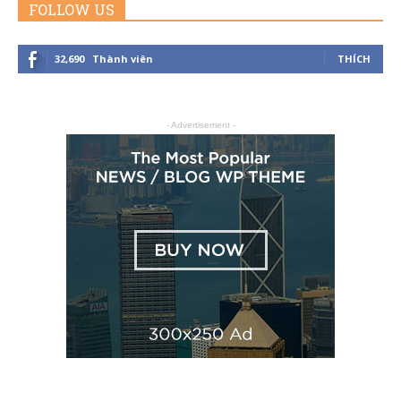
FOLLOW US
32,690
Thành viên
THÍCH
- Advertisement -