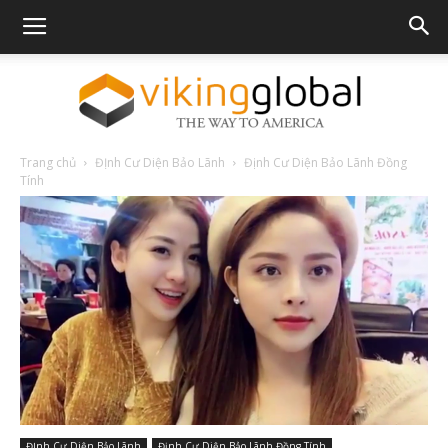
Trang chủ
ĐỊnh Cư Diện Bảo Lãnh
Định Cư Diện Bảo Lãnh Đồng
The
Tính
Way
To
America
ĐỊnh Cư Diện Bảo Lãnh
Định Cư Diện Bảo Lãnh Đồng Tính