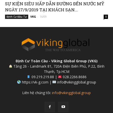
SỰ KIỆN SIÊU HẤP DẪN ĐƯỜNG ĐẾN NƯỚC MỸ
NGÀY 17/9/2019 TẠI KHÁCH SẠN...
VKG
-
16/09
Định Cư Đầu Tư
0
Định Cư Toàn Cầu - Viking Global Group (VKG)
Tầng 26 - Landmark 81, 720A Điện Biên Phủ, P.22, Bình
Thạnh, Tp.HCM
09.219.219.88 |
028.2266.8686
https://vk-g.com |
info@vikingglobal.group
Liên hệ chúng tôi:
info@vikingglobal.group