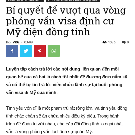
Bí quyết để vượt qua vòng
phỏng vấn visa định cư
–
Mỹ diện đồng tính
Bởi
VKG
-
03/09
1086
0
Đường
Luyện tập cách trả lời các nội dung liên quan đến mối
quan hệ của cả hai là cách tốt nhất để đương đơn nắm kỹ
Đến
và có thể tự tin trả lời viên chức lãnh sự tại buổi phỏng
vấn visa đi Mỹ của mình.
Nước
Tình yêu vốn dĩ là một phạm trù rất rộng lớn, và tình yêu đồng
tính chắc chắn sẽ ẩn chứa nhiều điều kỳ diệu. Trong hành
trình để đoàn tụ với nhau, các cặp đôi đồng tính lo ngại nhất
vẫn là vòng phỏng vấn tại Lãnh sự quán Mỹ.
Mỹ