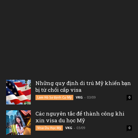
Những quy định di trú Mỹ khiến bạn
bị từ chối cấp visa
VKG
-
03/09
Làm Hồ Sơ Định Cư Mỹ
0
Các nguyên tắc để thành công khi
xin visa du học Mỹ
VKG
-
03/09
Visa Du Học Mỹ
0