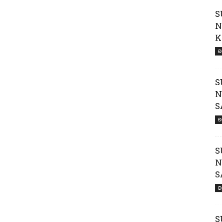
S
N
K
Đ
Đường
S
N
S
Đ
S
Đến
N
S
Đ
S