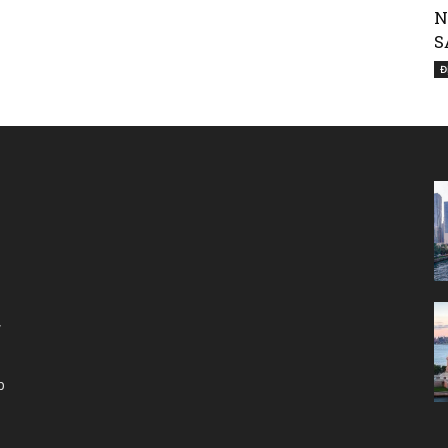
N
Nước
S
Đ
Mỹ
,
|
p