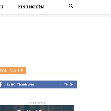
CH
KINH NGHIỆM
FOLLOW US
32,690
Thành viên
THÍCH
- Advertisement -