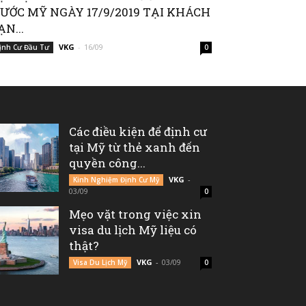
ƯỚC MỸ NGÀY 17/9/2019 TẠI KHÁCH
ẠN...
VKG
-
16/09
ịnh Cư Đầu Tư
0
Các điều kiện để định cư
tại Mỹ từ thẻ xanh đến
quyền công...
VKG
-
Kinh Nghiệm Định Cư Mỹ
03/09
0
Mẹo vặt trong việc xin
visa du lịch Mỹ liệu có
thật?
VKG
-
03/09
Visa Du Lịch Mỹ
0