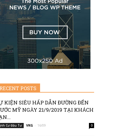
RECENT POSTS
Ự KIỆN SIÊU HẤP DẪN ĐƯỜNG ĐẾN
ƯỚC MỸ NGÀY 21/9/2019 TẠI KHÁCH
ẠN...
VKG
-
16/09
ịnh Cư Đầu Tư
0