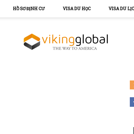
HỒ SƠ ĐỊNH CƯ
VISA DU HỌC
VISA DU LỊ
The
Way