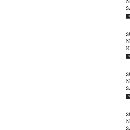
N
S
Đ
S
N
Đường
K
Đ
S
N
S
Đến
Đ
S
N
S