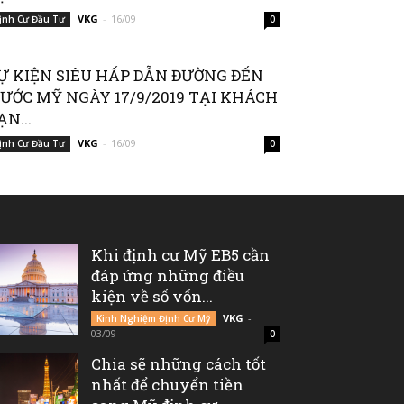
VKG
-
16/09
ịnh Cư Đầu Tư
0
Ự KIỆN SIÊU HẤP DẪN ĐƯỜNG ĐẾN
ƯỚC MỸ NGÀY 17/9/2019 TẠI KHÁCH
ẠN...
VKG
-
16/09
ịnh Cư Đầu Tư
0
Khi định cư Mỹ EB5 cần
đáp ứng những điều
kiện về số vốn...
VKG
-
Kinh Nghiệm Định Cư Mỹ
03/09
0
Chia sẽ những cách tốt
nhất để chuyển tiền