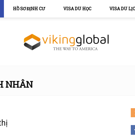
HỒ SƠ ĐỊNH CƯ
VISA DU HỌC
VISA DU LỊ
The
H NHÂN
thị
Way