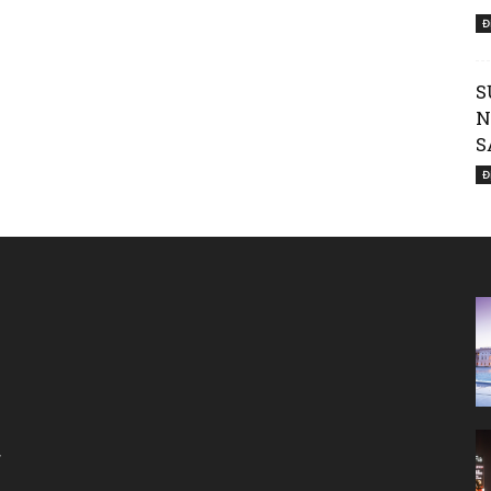
Đ
Nước
S
N
S
Đ
Mỹ
|
,