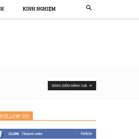
CH
KINH NGHIỆM
BẰNG ĐIỂM ĐÁNH GIÁ
FOLLOW US
32,690
Thành viên
THÍCH