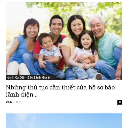
–
Đường
Đến
Định Cư Diện Bảo Lãnh Gia Đình
Những thủ tục cần thiết của hồ sơ bảo
lãnh diện...
Nước
VKG
-
03/09
0
Mỹ