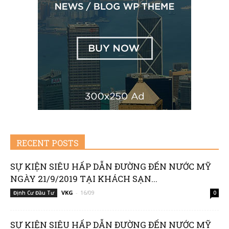
RECENT POSTS
SỰ KIỆN SIÊU HẤP DẪN ĐƯỜNG ĐẾN NƯỚC MỸ
NGÀY 21/9/2019 TẠI KHÁCH SẠN...
VKG
-
16/09
Định Cư Đầu Tư
0
SỰ KIỆN SIÊU HẤP DẪN ĐƯỜNG ĐẾN NƯỚC MỸ