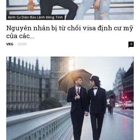
Định Cư Diện Bảo Lãnh Đồng Tính
Nguyên nhân bị từ chối visa định cư mỹ
của các...
VKG
-
03/09
0