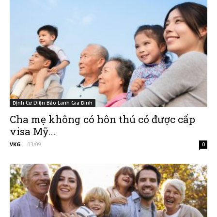
|
Member
Định Cư Diện Bảo Lãnh Gia Đình
Cha mẹ không có hôn thú có được cấp
visa Mỹ...
of
VKG
-
03/09
0
Viking
Global