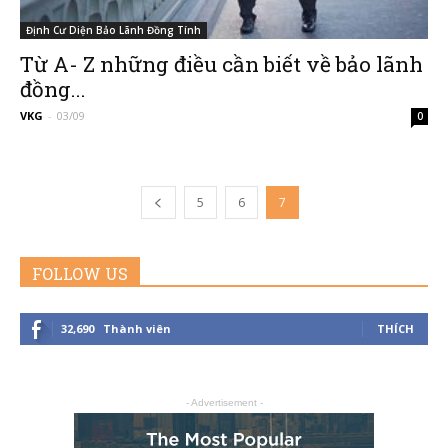
Định Cư Diện Bảo Lãnh Đồng Tính
Từ A- Z những điều cần biết về bảo lãnh
đồng...
VKG
-
03/09
0
5
6
7
FOLLOW US
32,690
Thành viên
THÍCH
- Advertisement -