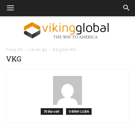
Trang chủ
Các tác giả
Đăng bởi VKG
The
VKG
Way
To
70 Bài viết
0 BÌNH LUẬN
America