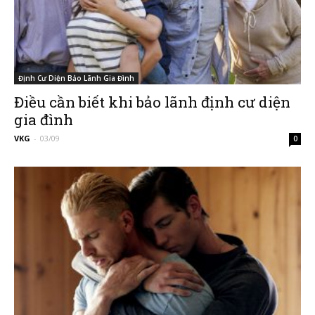
Group
Định Cư Diện Bảo Lãnh Gia Đình
Điều cần biết khi bảo lãnh định cư diện
gia đình
(VKG)
VKG
-
03/09
0