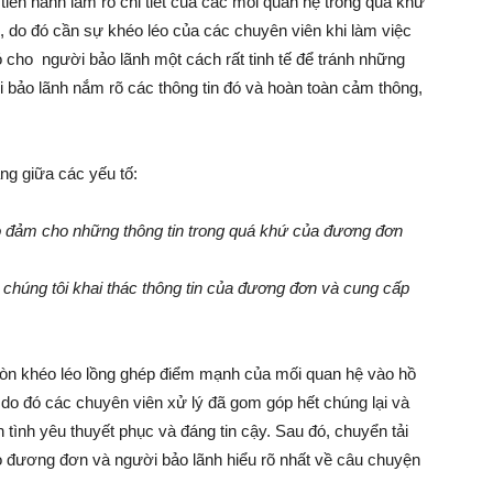
tiến hành làm rõ chi tiết của các mối quan hệ trong quá khứ
 do đó cần sự khéo léo của các chuyên viên khi làm việc
ó cho người bảo lãnh một cách rất tinh tế để tránh những
bảo lãnh nắm rõ các thông tin đó và hoàn toàn cảm thông,
ng giữa các yếu tố:
o đảm cho những thông tin trong quá khứ của đương đơn
 chúng tôi khai thác thông tin của đương đơn và cung cấp
còn khéo léo lồng ghép điểm mạnh của mối quan hệ vào hồ
 do đó các chuyên viên xử lý đã gom góp hết chúng lại và
 tình yêu thuyết phục và đáng tin cậy. Sau đó, chuyển tải
o đương đơn và người bảo lãnh hiểu rõ nhất về câu chuyện