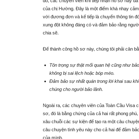
đó, các chuyên viên khi tiếp nhận hồ sơ này đã 
của chị Hường. Đây là một điểm khá nhạy cảm,
với đương đơn và kế tiếp là chuyển thông tin đ
xung đột không đáng có và đảm bảo rằng người 
chia sẽ.
Để thành công hồ sơ này, chúng tôi phải cân bằ
Tôn trọng sự thật mối quan hệ cũng như bả
không bị sai lệch hoặc bóp méo.
Đảm bảo sự nhất quán trong lời khai sau khi
chúng cho người bảo lãnh.
Ngoài ra, các chuyên viên của Toàn Cầu Visa 
sơ, đó là bằng chứng của cả hai rất phong phú,
xâu chuỗi các sự kiện để tạo ra một câu chuyện
câu chuyện tình yêu này cho cả hai để đảm bả
của mình.