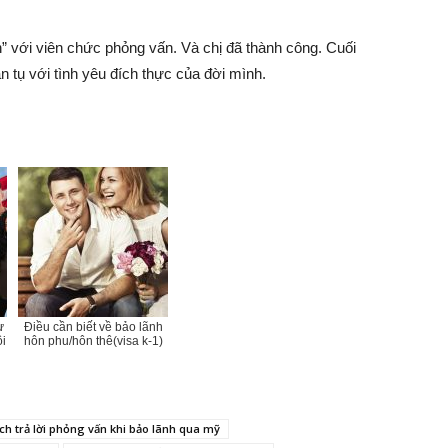
n” với viên chức phỏng vấn. Và chị đã thành công. Cuối
tụ với tình yêu đích thực của đời mình.
ừ
Điều cần biết về bảo lãnh
ôi
hôn phu/hôn thê(visa k-1)
ch trả lời phỏng vấn khi bảo lãnh qua mỹ