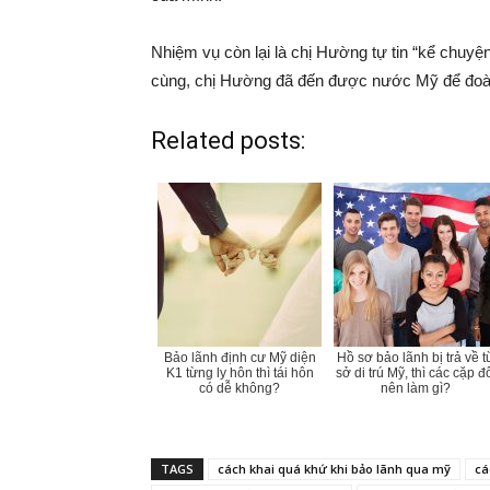
Nhiệm vụ còn lại là chị Hường tự tin “kể chuyệ
cùng, chị Hường đã đến được nước Mỹ để đoàn 
Related posts:
Bảo lãnh định cư Mỹ diện
Hồ sơ bảo lãnh bị trả về t
K1 từng ly hôn thì tái hôn
sở di trú Mỹ, thì các cặp đ
có dễ không?
nên làm gì?
TAGS
cách khai quá khứ khi bảo lãnh qua mỹ
cá