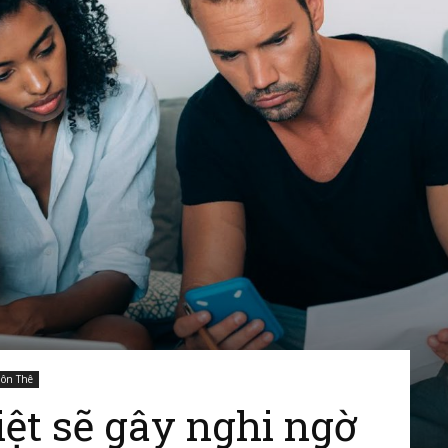
To
America
ôn Thê
ệt sẽ gây nghi ngờ
–