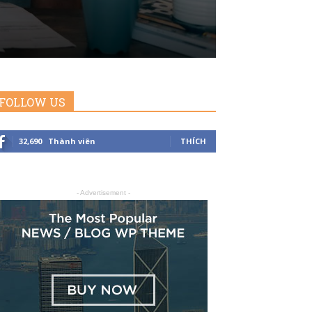
FOLLOW US
32,690
Thành viên
THÍCH
- Advertisement -