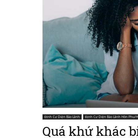
ĐỊnh Cư Diện Bảo Lãnh
Định Cư Diện Bảo Lãnh Hôn Phu/H
Quá khứ khác bi