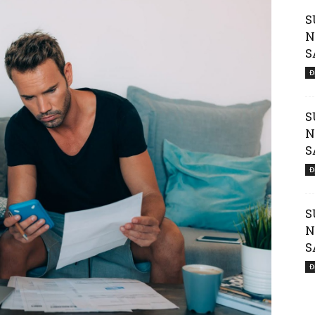
S
N
Member
S
Đ
S
N
S
of
Đ
S
N
S
Viking
Đ