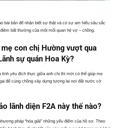
 bài bản để nhận biết sự thật và có sự am hiểu sâu sắc
Global
 điêm bất thường của một mối quan hệ vợ – chồng.
p mẹ con chị Hường vượt qua
 Lãnh sự quán Hoa Kỳ?
Group
à tình yêu đích thực giữa anh chị thì mới có thể giúp mẹ
ại để cùng chồng xây dựng tương lai nơi đất nước cờ
ảo lãnh diện F2A này thế nào?
(VKG)
ó phương pháp “hóa giải” những yếu điểm của hồ sơ. Theo