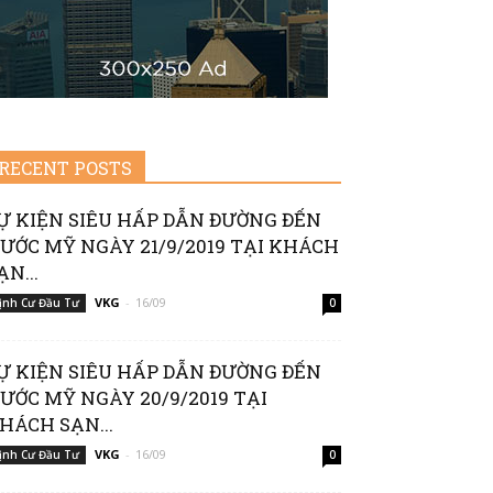
RECENT POSTS
Ự KIỆN SIÊU HẤP DẪN ĐƯỜNG ĐẾN
ƯỚC MỸ NGÀY 21/9/2019 TẠI KHÁCH
ẠN...
VKG
-
16/09
ịnh Cư Đầu Tư
0
Ự KIỆN SIÊU HẤP DẪN ĐƯỜNG ĐẾN
ƯỚC MỸ NGÀY 20/9/2019 TẠI
HÁCH SẠN...
VKG
-
16/09
ịnh Cư Đầu Tư
0