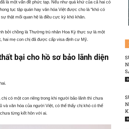
 đã là một vấn đề phức tạp. Nếu như quá khứ của cả hai có
Nước
 phong tục tập quán hay văn hóa Việt được cho là “khó có
o sự thật mối quan hệ là điều cực kỳ khó khăn.
h bởi chồng là Thường trú nhân Hoa Kỳ thực sự là một
ất, hai mẹ con chị đã được cấp visa định cư Mỹ.
Mỹ
hất bại cho hồ sơ bảo lãnh diện
S
N
S
Đ
hai.
S
hị có một con riêng trong khi người bảo lãnh thì chưa
|
N
ũ và văn hóa của người Việt, có thể thấy chị khó có thể
K
hưa từng kết hôn với ai.
Đ