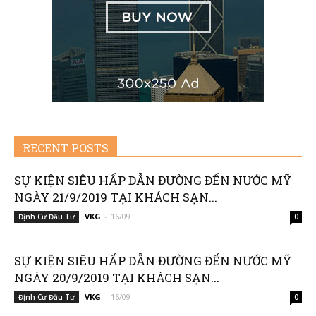
|
Member
RECENT POSTS
SỰ KIỆN SIÊU HẤP DẪN ĐƯỜNG ĐẾN NƯỚC MỸ
of
NGÀY 21/9/2019 TẠI KHÁCH SẠN...
VKG
-
16/09
Định Cư Đầu Tư
0
Viking
SỰ KIỆN SIÊU HẤP DẪN ĐƯỜNG ĐẾN NƯỚC MỸ
NGÀY 20/9/2019 TẠI KHÁCH SẠN...
VKG
-
16/09
Định Cư Đầu Tư
0
Global