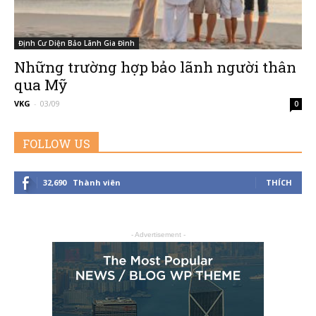
Định Cư Diện Bảo Lãnh Gia Đình
–
Những trường hợp bảo lãnh người thân
qua Mỹ
VKG
-
03/09
0
Đường
FOLLOW US
32,690
Thành viên
THÍCH
Đến
- Advertisement -
Nước
Mỹ