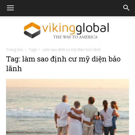
Trang chủ
Tags
Làm sao định cư mỹ diện bảo lãnh
The
Tag: làm sao định cư mỹ diện bảo
lãnh
Way
To
America