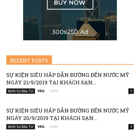
|
Member
RECENT POSTS
SỰ KIỆN SIÊU HẤP DẪN ĐƯỜNG ĐẾN NƯỚC MỸ
NGÀY 21/9/2019 TẠI KHÁCH SẠN...
of
VKG
-
16/09
Định Cư Đầu Tư
0
SỰ KIỆN SIÊU HẤP DẪN ĐƯỜNG ĐẾN NƯỚC MỸ
Viking
NGÀY 20/9/2019 TẠI KHÁCH SẠN...
VKG
-
16/09
Định Cư Đầu Tư
0
Global