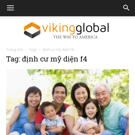
Trang chủ
Tags
định cư mỹ diện f4
The
Tag: định cư mỹ diện f4
Way
To
America