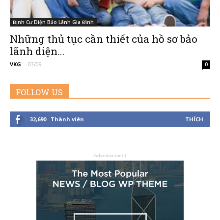
Định Cư Diện Bảo Lãnh Gia Đình
Những thủ tục cần thiết của hồ sơ bảo
–
lãnh diện...
VKG
-
03/09
0
Đường
FOLLOW US
32,690
Thành viên
THÍCH
Đến
- Advertisement -
Nước
Mỹ