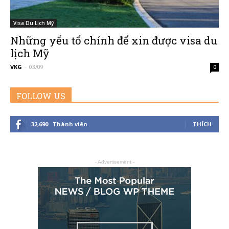
Visa Du Lịch Mỹ
Những yếu tố chính để xin được visa du
–
lịch Mỹ
VKG
-
03/09
0
Đường
FOLLOW US
32,690
Thành viên
THÍCH
Đến
- Advertisement -
Nước
Mỹ