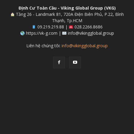
Định Cư Toàn Cầu - Viking Global Group (VKG)
Tầng 26 - Landmark 81, 720A Điện Biên Phủ, P.22, Bình
Thạnh, Tp.HCM
09.219.219.88 |
028.2266.8686
https://vk-g.com |
info@vikingglobal.group
Liên hệ chúng tôi:
info@vikingglobal.group