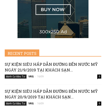
|
Member
RECENT POSTS
of
SỰ KIỆN SIÊU HẤP DẪN ĐƯỜNG ĐẾN NƯỚC MỸ
NGÀY 21/9/2019 TẠI KHÁCH SẠN...
VKG
-
16/09
Định Cư Đầu Tư
0
Viking
SỰ KIỆN SIÊU HẤP DẪN ĐƯỜNG ĐẾN NƯỚC MỸ
NGÀY 20/9/2019 TẠI KHÁCH SẠN...
VKG
-
16/09
Định Cư Đầu Tư
0
Global