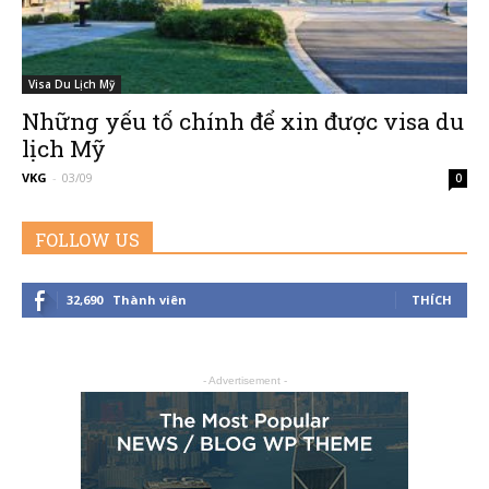
Visa Du Lịch Mỹ
–
Những yếu tố chính để xin được visa du
lịch Mỹ
VKG
-
03/09
0
Đường
FOLLOW US
Đến
32,690
Thành viên
THÍCH
- Advertisement -
Nước
Mỹ