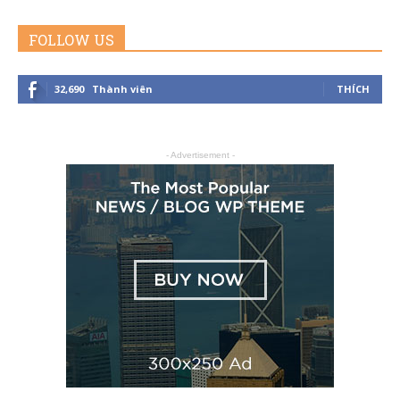
FOLLOW US
|
32,690
Thành viên
THÍCH
- Advertisement -
Member
of
Viking
Global