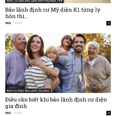
Định Cư Diện Bảo Lãnh Hôn Phu/Hôn Thê
Bảo lãnh định cư Mỹ diện K1 từng ly
hôn thì...
–
VKG
-
03/09
0
Đường
Đến
Định Cư Diện Bảo Lãnh Gia Đình
Nước
Điều cần biết khi bảo lãnh định cư diện
gia đình
VKG
-
03/09
0
Mỹ