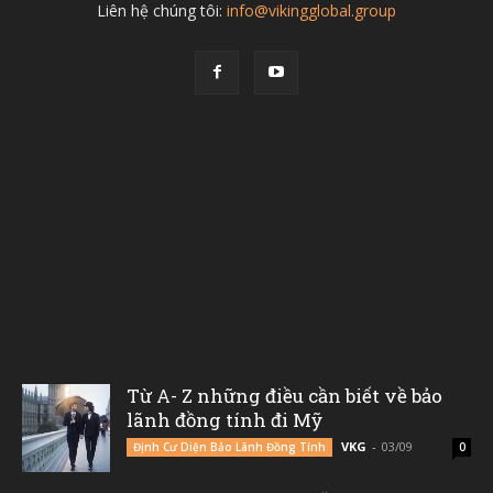
Liên hệ chúng tôi:
info@vikingglobal.group
Từ A- Z những điều cần biết về bảo
lãnh đồng tính đi Mỹ
VKG
-
03/09
Định Cư Diện Bảo Lãnh Đồng Tính
0