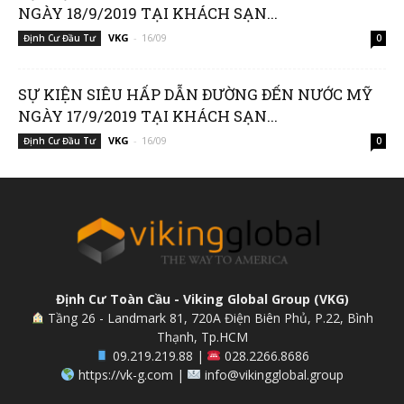
NGÀY 18/9/2019 TẠI KHÁCH SẠN...
VKG
-
16/09
Định Cư Đầu Tư
0
SỰ KIỆN SIÊU HẤP DẪN ĐƯỜNG ĐẾN NƯỚC MỸ
NGÀY 17/9/2019 TẠI KHÁCH SẠN...
VKG
-
16/09
Định Cư Đầu Tư
0
Định Cư Toàn Cầu - Viking Global Group (VKG)
Tầng 26 - Landmark 81, 720A Điện Biên Phủ, P.22, Bình
Thạnh, Tp.HCM
09.219.219.88 |
028.2266.8686
https://vk-g.com |
info@vikingglobal.group